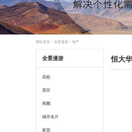
网站首页
>
全景漫游
>
地产
全景漫游
恒大
高校
景区
商圈
城市名片
家居