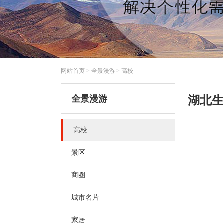
网站首页
>
全景漫游
>
高校
全景漫游
湖北
高校
景区
商圈
城市名片
家居