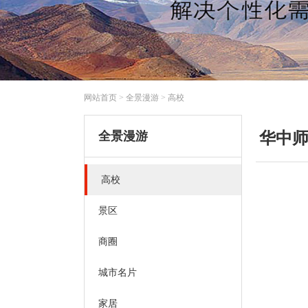
网站首页
>
全景漫游
>
高校
全景漫游
华中
高校
景区
商圈
城市名片
家居